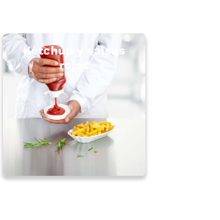
Kétchup y salsas
rojas