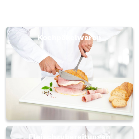
Koch­pökel­waren
Fleisch­zu­be­rei­tun­gen